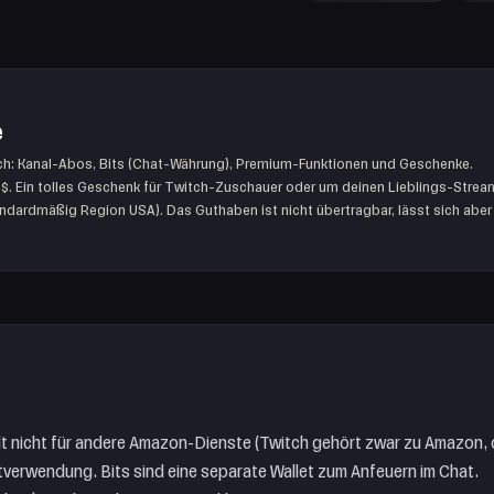
e
h: Kanal-Abos, Bits (Chat-Währung), Premium-Funktionen und Geschenke.
50 $. Ein tolles Geschenk für Twitch-Zuschauer oder um deinen Lieblings-Strea
andardmäßig Region USA). Das Guthaben ist nicht übertragbar, lässt sich abe
gilt nicht für andere Amazon-Dienste (Twitch gehört zwar zu Amazon, 
ptverwendung. Bits sind eine separate Wallet zum Anfeuern im Chat.