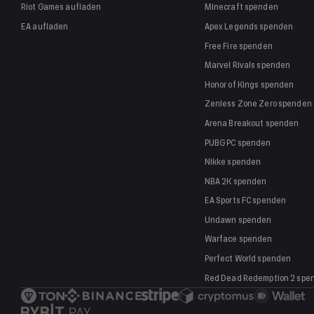
Riot Games
aufladen
Minecraft
spenden
EA
aufladen
Apex Legends
spenden
Free Fire
spenden
Marvel Rivals
spenden
Honor of Kings
spenden
Zenless Zone Zero
spenden
Arena Breakout
spenden
PUBG PC
spenden
Nikke
spenden
NBA 2K
spenden
EA Sports FC
spenden
Undawn
spenden
Warface
spenden
Perfect World
spenden
Red Dead Redemption 2
spe