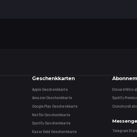
ie Geschenkkarte ist für die USA (USD). Das Einlösen und Ausgeben funk
allet-Guthaben nicht mehr.
Geschenkkarten
Abonnem
Apple
Geschenkkarte
Discord Nitro
a
Amazon
Geschenkkarte
Spotify Premi
Google Play
Geschenkkarte
Crunchyroll
ab
Netflix
Geschenkkarte
Messenge
Spotify
Geschenkkarte
Telegram Star
Razer Gold
Geschenkkarte