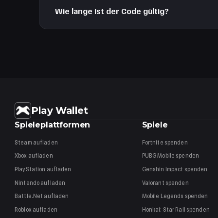
Ein Twitch-Konto kann überall genutzt werden, aber d
Wie lange ist der Code gültig?
12 Monate ab Kauf. Nach dem Einlösen verfällt das W
Play Wallet
Spieleplattformen
Spiele
Steam
aufladen
Fortnite
spenden
Xbox
aufladen
PUBG Mobile
spenden
PlayStation
aufladen
Genshin Impact
spenden
Nintendo
aufladen
Valorant
spenden
Battle.Net
aufladen
Mobile Legends
spenden
Roblox
aufladen
Honkai: Star Rail
spenden