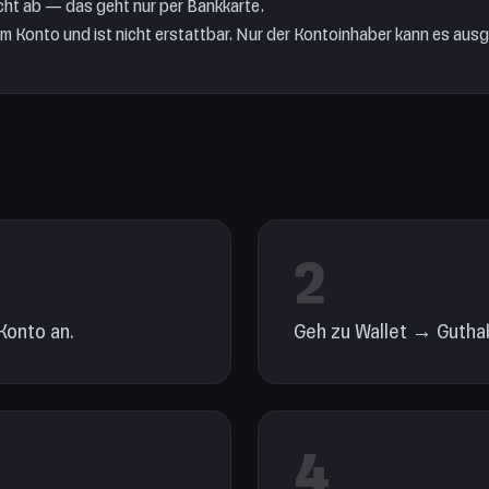
cht ab — das geht nur per Bankkarte.
m Konto und ist nicht erstattbar. Nur der Kontoinhaber kann es aus
2
Konto an.
Geh zu Wallet → Gutha
4