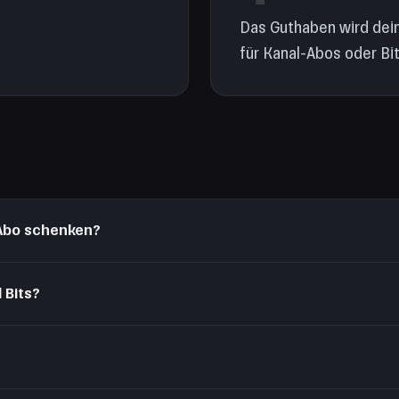
Das Guthaben wird dein
für Kanal-Abos oder Bit
 Abo schenken?
nieren und zahle aus der Wallet — das Guthaben der Geschenkkarte wird
 Bits?
exklusiven Emotes und ohne Werbung. Bits sind Chat-Währung (1 Bit ≈ 0,