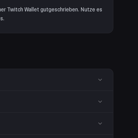
er Twitch Wallet gutgeschrieben. Nutze es
s.
 automatisch verwendet.
01 $) zum Hervorheben von Nachrichten und Anfeuern.