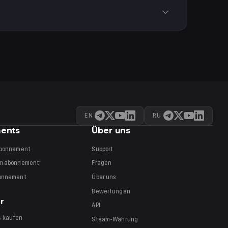
tioniert unabhängig von deinem Standort.
EN
RU
ents
Über uns
bonnement
Support
um
abonnement
Fragen
onnement
Über uns
Bewertungen
r
API
s
kaufen
Steam-Währung