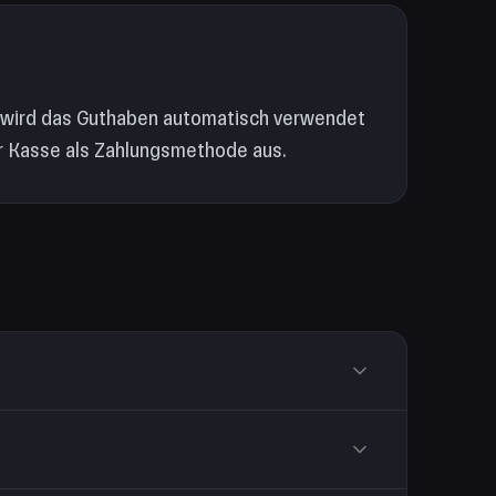
 wird das Guthaben automatisch verwendet
r Kasse als Zahlungsmethode aus.
 auf amazon.com einlösen, EU-Karten nur im