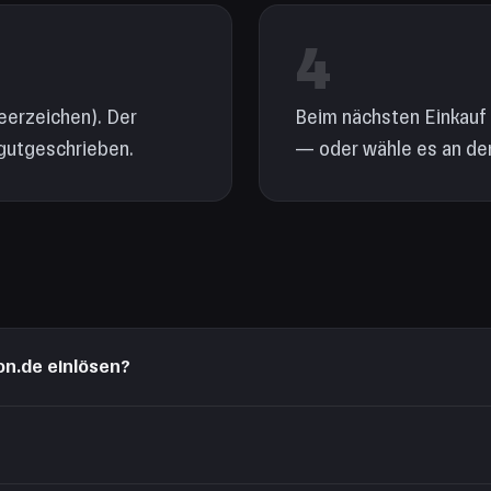
4
eerzeichen). Der
Beim nächsten Einkauf
gutgeschrieben.
— oder wähle es an de
on.de einlösen?
ändig — Guthaben werden nicht übertragen. Eine US-Karte lässt sich nur