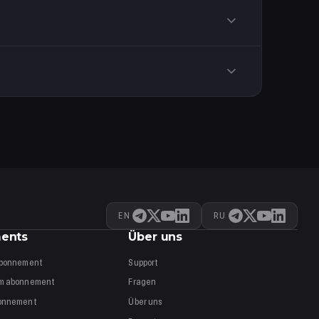
o.
te Prime-Abbuchung daraus bezahlt.
e dich an den Amazon-Kundenservice mit einem Foto
EN
RU
ents
Über uns
bonnement
Support
um
abonnement
Fragen
onnement
Über uns