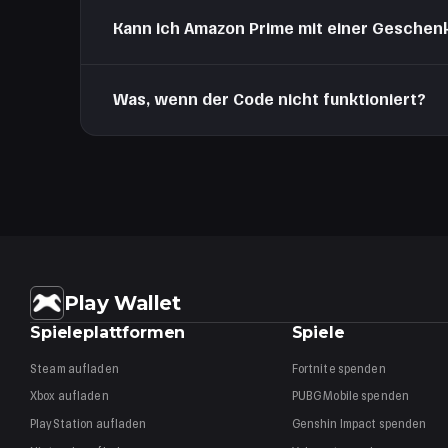
Amazon-Geschenkkarten haben in den meisten Ländern
Kann ich Amazon Prime mit einer Geschen
Ja, das Amazon-Prime-Abo bucht automatisch vom Ko
Was, wenn der Code nicht funktioniert?
Stelle sicher, dass du den Code im richtigen regiona
der Karte und deinem Beleg.
Play Wallet
Spieleplattformen
Spiele
Steam
aufladen
Fortnite
spenden
Xbox
aufladen
PUBG Mobile
spenden
PlayStation
aufladen
Genshin Impact
spenden