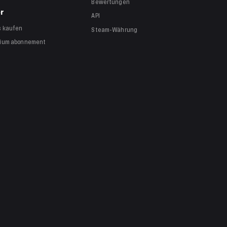
Bewertungen
r
API
s
kaufen
Steam-Währung
mium
abonnement