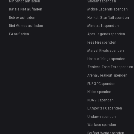
Nintendo
aufladen
Valorant
spenden
Battle.Net
aufladen
Mobile Legends
spenden
Roblox
aufladen
Honkai: Star Rail
spenden
Riot Games
aufladen
Minecraft
spenden
EA
aufladen
Apex Legends
spenden
Free Fire
spenden
Marvel Rivals
spenden
Honor of Kings
spenden
Zenless Zone Zero
spenden
Arena Breakout
spenden
PUBG PC
spenden
Nikke
spenden
NBA 2K
spenden
EA Sports FC
spenden
Undawn
spenden
Warface
spenden
Perfect World
spenden