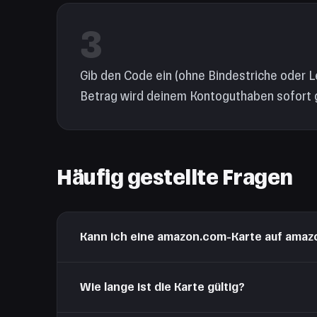
3
Gib den Code ein (ohne Bindestriche oder L
Betrag wird deinem Kontoguthaben sofort 
Häufig gestellte Fragen
Kann ich eine amazon.com-Karte auf amaz
Nein. Jeder regionale Amazon-Storefront ist eigenst
Wie lange ist die Karte gültig?
entsprechenden europäischen Shop.