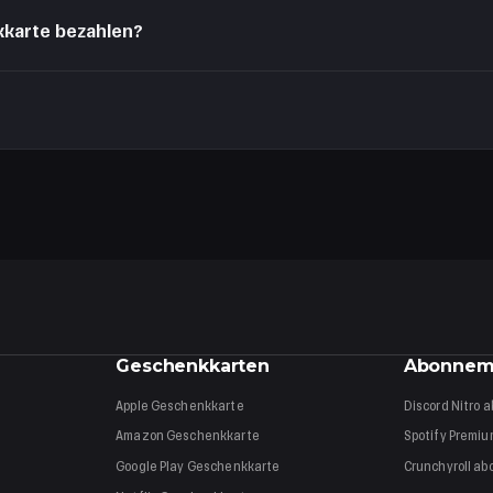
 kein Verfallsdatum. Das Guthaben bleibt unbegrenzt auf deinem Kont
kkarte bezahlen?
ntoguthaben ab. Liegt Geschenkkarten-Guthaben drauf, wird die nächs
len Amazon-Shop und ohne Leerzeichen eingibst. Bleibt der Fehler, wend
Geschenkkarten
Abonnem
Apple
Geschenkkarte
Discord Nitro
a
Amazon
Geschenkkarte
Spotify Premi
Google Play
Geschenkkarte
Crunchyroll
ab