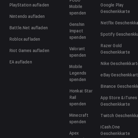
PUBG
PlayStation
aufladen
Google Play
Mobile
Geschenkkarte
spenden
Nintendo
aufladen
Netflix
Geschenkka
Genshin
Battle.Net
aufladen
Impact
Spotify
Geschenkk
spenden
Roblox
aufladen
Razer Gold
Valorant
Riot Games
aufladen
Geschenkkarte
spenden
EA
aufladen
Nike
Geschenkkart
Mobile
Legends
eBay
Geschenkkar
spenden
Binance
Geschenkk
Honkai: Star
Rail
App Store & iTunes
spenden
Geschenkkarte
Minecraft
Twitch
Geschenkka
spenden
iCash.One
Apex
Geschenkkarte