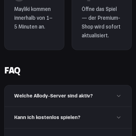
Mayliki kommen
Öffne das Spiel
innerhalb von 1–
— der Premium-
5 Minuten an.
Shop wird sofort
aktualisiert.
FAQ
Welche Allody-Server sind aktiv?
Stand 2024–2025 sind mehrere Server aktiv. Die
Kann ich kostenlos spielen?
aktuelle Liste findest du im Spielclient oder auf
allods.mail.ru.
Ja, aber Premium beeinflusst den Fortschritt stark. Für