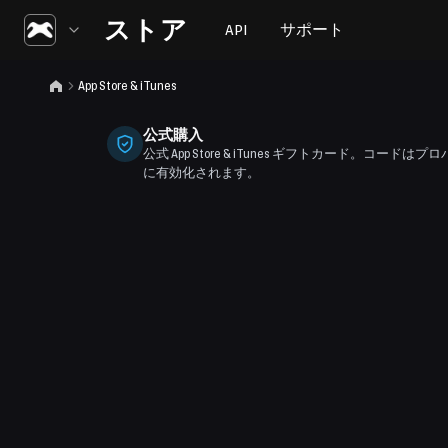
ストア
API
サポート
App Store & iTunes
公式購入
公式 App Store & iTunes ギフトカード。コー
に有効化されます。