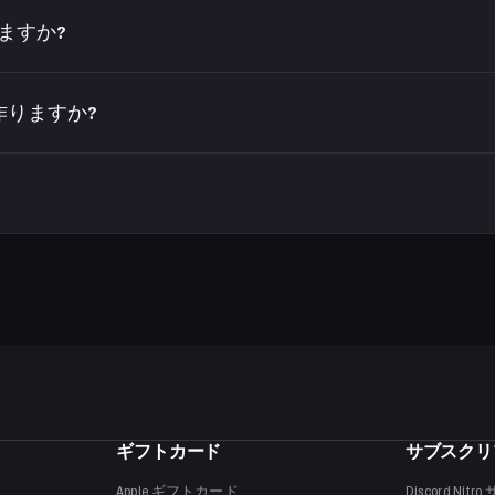
格が米国より大幅に安いことがよくあります。例えば Apple Musi
きますか?
ードを使えば、そうしたアカウントへ合法的にチャージできま
み機能します。利用するには、ブラジル(またはカードに対応する国
て作りますか?
で新しい Apple ID を作成してください。支払い方法は登録しないで
残高は Apple ID に無期限に残り、そのリージョン内の
ギフトカード
サブスクリ
Apple
ギフトカード
Discord Nitro