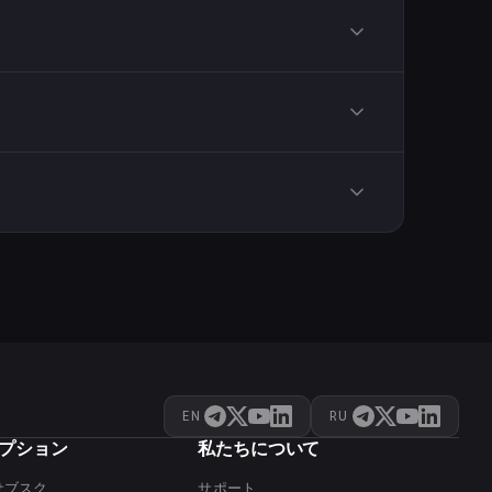
c や YouTube Premium はトルコやイ
す。
)で登録された Apple ID が必要です。
ください — 「なし」を選び、残高はギフトカードでの
あらゆる購入に少しずつ使えます。
EN
RU
プション
私たちについて
サブスク
サポート