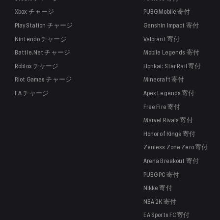
Xbox
チャージ
PUBG Mobile
寄付
PlayStation
チャージ
Genshin Impact
寄付
Nintendo
チャージ
Valorant
寄付
Battle.Net
チャージ
Mobile Legends
寄付
Roblox
チャージ
Honkai: Star Rail
寄付
Riot Games
チャージ
Minecraft
寄付
EA
チャージ
Apex Legends
寄付
Free Fire
寄付
Marvel Rivals
寄付
Honor of Kings
寄付
Zenless Zone Zero
寄付
Arena Breakout
寄付
PUBG PC
寄付
Nikke
寄付
NBA 2K
寄付
EA Sports FC
寄付