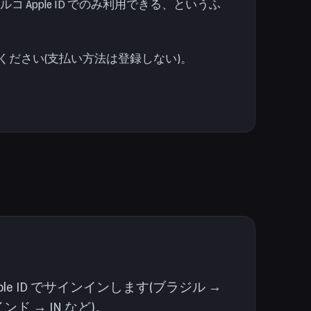
 Apple ID でのみ利用できる、というふ
てください(支払い方法は登録しない)。
。
。
le ID でサインインします(ブラジル →
ンド → IN など)。