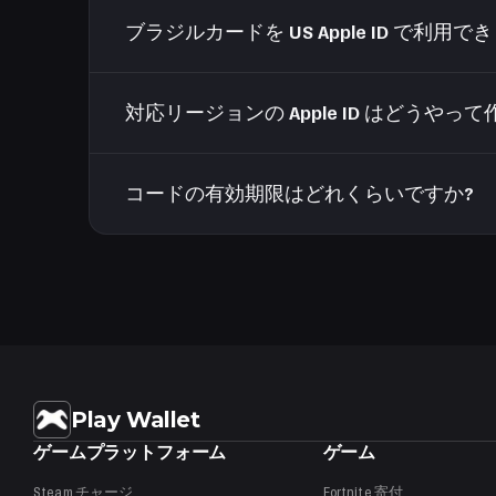
これらのリージョンではサブスクリプションやアプリの価
ブラジルカードを US Apple ID で利用で
ンドでは米国の数倍安いです。リージョンカ
いいえ。カードは同じリージョンのアカウントでの
対応リージョンの Apple ID はどうやっ
appleid.apple.com で希望の国を選ん
コードの有効期限はどれくらいですか?
みチャージされるようにします。
コード自体に有効期限はありません。利用すれば、
Play Wallet
ゲームプラットフォーム
ゲーム
Steam
チャージ
Fortnite
寄付