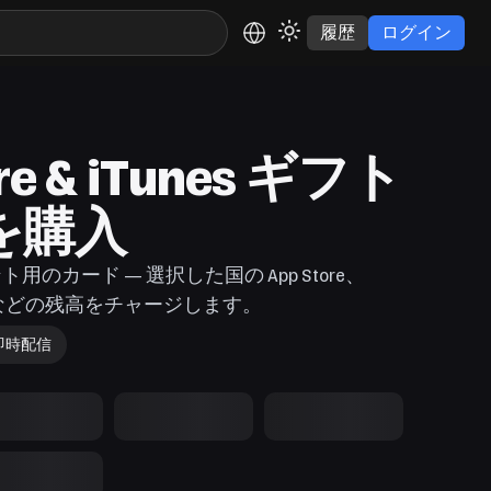
履歴
ログイン
ore & iTunes ギフト
を購入
ント用のカード — 選択した国の App Store、
Music などの残高をチャージします。
即時配信