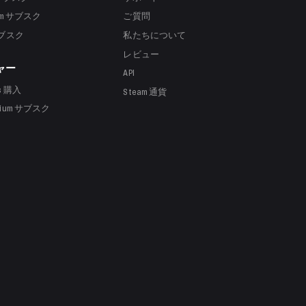
um
サブスク
ご質問
ブスク
私たちについて
レビュー
ャー
API
s
購入
Steam 通貨
mium
サブスク