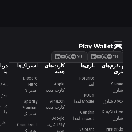
از طریق صفحه حساب خود به پشتیبانی Mail.ru Games
بنویسید — ظرف 24 ساعت پرداخت را تأیید می‌کنند.
Play Wallet
RU
EN
پلتفرم‌های
بازی‌ها
کارت‌های
اشتراک‌ها
دربا
بازی
هدیه
ما
Discord
Fortnite
Steam
Apple
پشتی
اهدا
Nitro
شارژ
کارت هدیه
اشتراک
سؤال
PUBG
Xbox
شارژ
Amazon
Mobile
اهدا
Spotify
دربار
کارت هدیه
Premium
PlayStation
ما
Genshin
اشتراک
شارژ
Google
Impact
اهدا
نظرا
Play
کارت
Crunchyroll
Nintendo
Valorant
هدیه
اشتراک