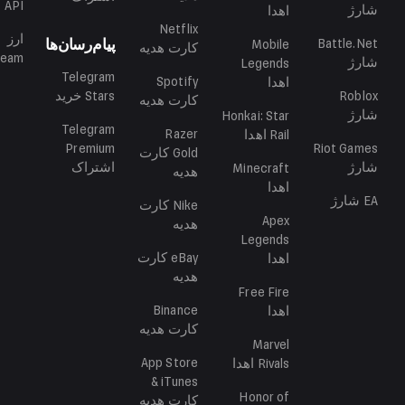
API
شارژ
اهدا
Netflix
ارز
Battle.Net
پیام‌رسان‌ها
Mobile
کارت هدیه
team
شارژ
Legends
Telegram
Spotify
اهدا
Roblox
Stars
خرید
کارت هدیه
شارژ
Honkai: Star
Telegram
Razer
Rail
اهدا
Premium
Riot Games
Gold
کارت
شارژ
اشتراک
Minecraft
هدیه
اهدا
EA
شارژ
Nike
کارت
Apex
هدیه
Legends
eBay
کارت
اهدا
هدیه
Free Fire
Binance
اهدا
کارت هدیه
Marvel
App Store
Rivals
اهدا
& iTunes
Honor of
کارت هدیه