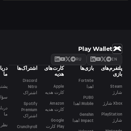
VPN را برای کشور مورد نظر فعال کنید، به صفحه پشتیبانی
تغییر دهید.
رسمی Blizzard بروید و منطقه خود را تغییر دهید. توصیه
می‌کنیم کشورهای آمریکا یا اتحادیه اروپا را انتخاب کنید.
Play Wallet
RU
EN
پلتفرم‌های
بازی‌ها
کارت‌های
اشتراک‌ها
دربا
بازی
هدیه
ما
Discord
Fortnite
Steam
Apple
پشتی
اهدا
Nitro
شارژ
کارت هدیه
اشتراک
سؤال
PUBG
Xbox
شارژ
Amazon
Mobile
اهدا
Spotify
دربار
کارت هدیه
Premium
PlayStation
ما
Genshin
اشتراک
شارژ
Google
Impact
اهدا
نظرا
Play
کارت
Crunchyroll