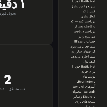
۱ دقیقه
Battle.Net خود را
سریع و امن شارژ
کنید. با کد
تحویل فوری
فعال‌سازی
پرداخت کنید — کد
بلافاصله پس از
پرداخت دریافت
می‌شود و در
حساب Blizzard
شما فعال می‌شود.
کارت‌های شارژ به
شما اجازه می‌دهد
کیف پول
Battle.Net خود را
برای خرید
2
بوسترهای
Hearthstone،
آیتم‌های World of
همه مناطق
— EUR, USD
Warcraft، محتوای
Diablo IV و سایر
نسخه‌های بازی
شارژ کنید.