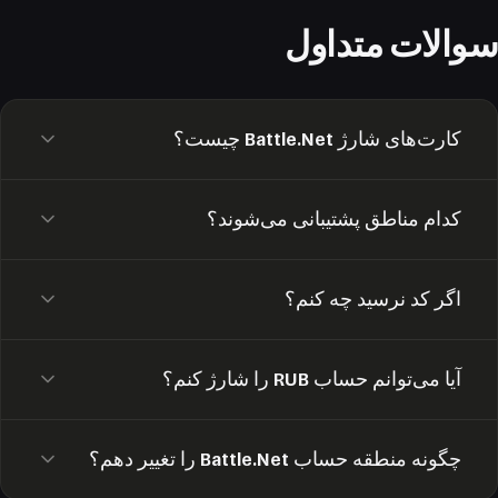
سوالات متداول
کارت‌های شارژ Battle.Net چیست؟
این‌ها کارت‌های هدیه برای شارژ موجودی حساب Blizzard
کدام مناطق پشتیبانی می‌شوند؟
شما هستند. وجوه را می‌توان در فروشگاه Battle.Net صرف
کرد — برای بازی‌ها، DLC و آیتم‌های داخل بازی.
حساب‌های با ارزهای EUR (اروپا) و USD (آمریکا) پشتیبانی
اگر کد نرسید چه کنم؟
می‌شوند. منطقه کارت باید با منطقه حساب شما مطابقت
داشته باشد.
داشبورد حساب خود را بررسی کنید — کد در آنجا ذخیره
آیا می‌توانم حساب RUB را شارژ کنم؟
می‌شود. اگر مشکل ادامه داشت، با پشتیبانی ما برای ارسال
مجدد تماس بگیرید.
متأسفانه، حساب‌های با ارز RUB از شارژ از طریق کارت‌های
چگونه منطقه حساب Battle.Net را تغییر دهم؟
هدیه پشتیبانی نمی‌کنند. هیچ کارت EUR یا USD روی چنین
حسابی فعال نمی‌شود. توصیه می‌کنیم منطقه حساب خود را