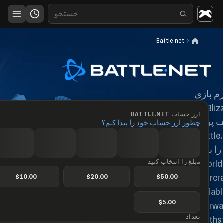
Battle.net
رم بازی
Blizzard —
ارز حساب BATTLE.NET
 پول
چطور ارز حساب خود را پیدا کنم؟
Battle
را برای
مبلغ را انتخاب کنید
World
$
10.00
$
20.00
$
50.00
Warcra
Diabl
$
5.00
Overwa
تعداد
Hearths