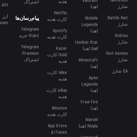
Nintendo
Valorant
هدیه
اشتراک
API
شارژ
اهدا
Netflix
ارز
Battle.Net
پیام‌رسان‌ها
Mobile
کارت هدیه
team
شارژ
Legends
Telegram
Spotify
اهدا
Roblox
Stars
خرید
کارت هدیه
شارژ
Honkai: Star
Telegram
Razer
Rail
اهدا
Premium
Riot Games
Gold
کارت
شارژ
اشتراک
Minecraft
هدیه
اهدا
EA
شارژ
Nike
کارت
Apex
هدیه
Legends
eBay
کارت
اهدا
هدیه
Free Fire
Binance
اهدا
کارت هدیه
Marvel
App Store
Rivals
اهدا
& iTunes