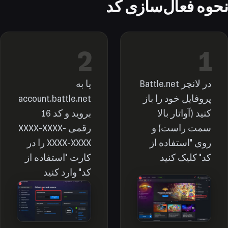
نحوه فعال‌سازی کد
2
1
در لانچر Battle.net
یا به
پروفایل خود را باز
account.battle.net
کنید (آواتار بالا
بروید و کد 16
سمت راست) و
رقمی XXXX-XXXX-
روی "استفاده از
XXXX-XXXX را در
کد" کلیک کنید
کارت "استفاده از
کد" وارد کنید