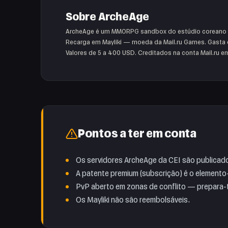
Sobre ArcheAge
ArcheAge é um MMORPG sandbox do estúdio coreano XL
Recarga em Mayliki — moeda da Mail.ru Games. Gasta 
Valores de 5 a 400 USD. Creditados na conta Mail.ru e
Pontos a ter em conta
Os servidores ArcheAge da CEI são publicado
A patente premium (subscrição) é o elemento-
PvP aberto em zonas de conflito — prepara-t
Os Mayliki não são reembolsáveis.