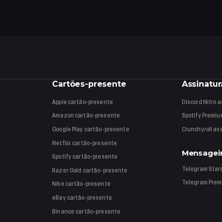
Cartões-presente
Assinatur
Apple
cartão-presente
Discord Nitro
a
Amazon
cartão-presente
Spotify Premi
Google Play
cartão-presente
Crunchyroll
as
Netflix
cartão-presente
Mensagei
Spotify
cartão-presente
Telegram Star
Razer Gold
cartão-presente
Telegram Pre
Nike
cartão-presente
eBay
cartão-presente
Binance
cartão-presente