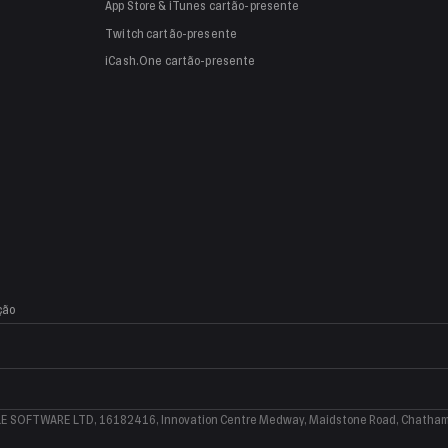
App Store & iTunes
cartão-presente
Twitch
cartão-presente
iCash.One
cartão-presente
ção
BLE SOFTWARE LTD, 16182416, Innovation Centre Medway, Maidstone Road, Chatham,