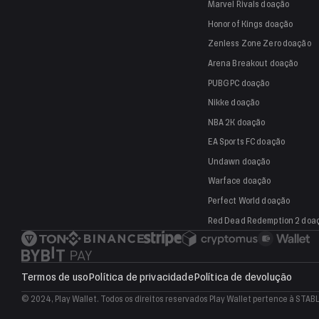
Marvel Rivals
doação
Honor of Kings
doação
Zenless Zone Zero
doação
Arena Breakout
doação
PUBG PC
doação
Nikke
doação
NBA 2K
doação
EA Sports FC
doação
Undawn
doação
Warface
doação
Perfect World
doação
Red Dead Redemption 2
doa
Termos de uso
Política de privacidade
Política de devolução
© 2024, Play Wallet. Todos os direitos reservados
Play Wallet pertence à STA