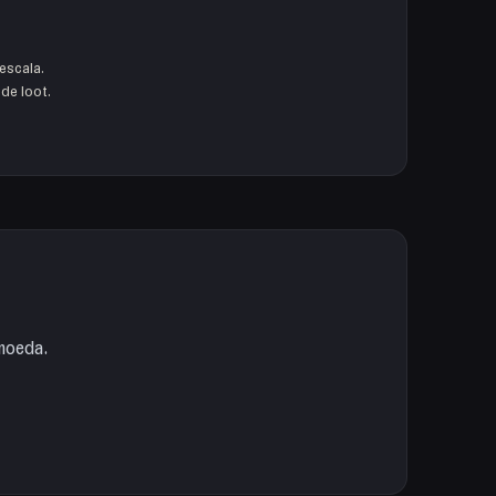
escala.
de loot.
 moeda.