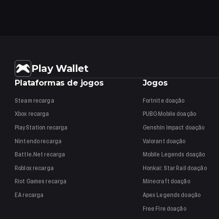
Play Wallet
Plataformas de jogos
Jogos
Steam
recarga
Fortnite
doação
Xbox
recarga
PUBG Mobile
doação
PlayStation
recarga
Genshin Impact
doação
Nintendo
recarga
Valorant
doação
Battle.Net
recarga
Mobile Legends
doação
Roblox
recarga
Honkai: Star Rail
doação
Riot Games
recarga
Minecraft
doação
EA
recarga
Apex Legends
doação
Free Fire
doação