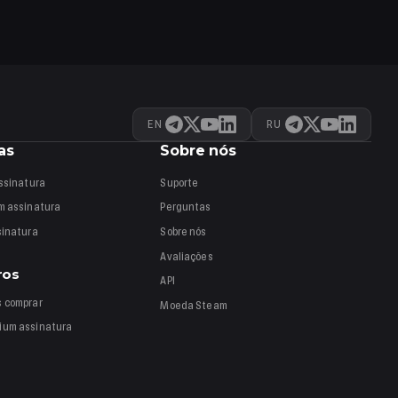
EN
RU
as
Sobre nós
ssinatura
Suporte
um
assinatura
Perguntas
sinatura
Sobre nós
Avaliações
ros
API
s
comprar
Moeda Steam
mium
assinatura