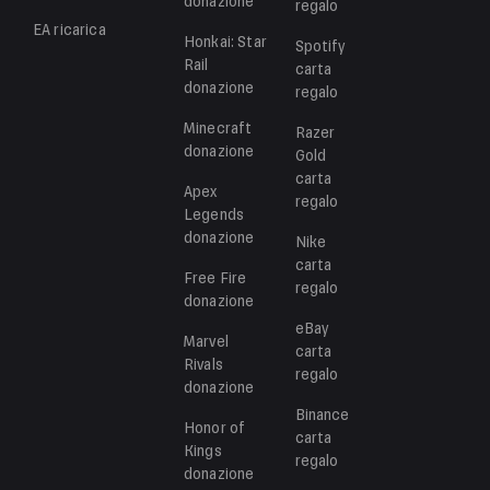
donazione
regalo
EA
ricarica
Honkai: Star
Spotify
Rail
carta
donazione
regalo
Minecraft
Razer
donazione
Gold
carta
Apex
regalo
Legends
donazione
Nike
carta
Free Fire
regalo
donazione
eBay
Marvel
carta
Rivals
regalo
donazione
Binance
Honor of
carta
Kings
regalo
donazione