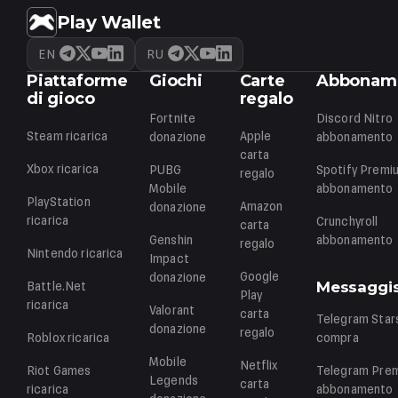
Play Wallet
EN
RU
Piattaforme
Giochi
Carte
Abbonam
di gioco
regalo
Fortnite
Discord Nitro
Steam
ricarica
Apple
donazione
abbonamento
carta
Xbox
ricarica
PUBG
Spotify Premi
regalo
Mobile
abbonamento
PlayStation
Amazon
donazione
ricarica
Crunchyroll
carta
Genshin
abbonamento
regalo
Nintendo
ricarica
Impact
Google
donazione
Battle.Net
Messaggis
Play
ricarica
Valorant
carta
Telegram Star
donazione
regalo
Roblox
ricarica
compra
Mobile
Netflix
Riot Games
Telegram Pre
Legends
carta
ricarica
abbonamento