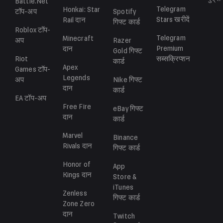
Battle.Net
Telegram
Honkai: Star
टॉप-अप
Spotify
Stars
खरीदें
Rail
दान
गिफ्ट कार्ड
Roblox
टॉप-
Telegram
Minecraft
अप
Razer
Premium
दान
Gold
गिफ्ट
Riot
सब्सक्रिप्शन
कार्ड
Apex
Games
टॉप-
Legends
अप
Nike
गिफ्ट
दान
कार्ड
EA
टॉप-अप
Free Fire
eBay
गिफ्ट
दान
कार्ड
Marvel
Binance
Rivals
दान
गिफ्ट कार्ड
Honor of
App
Kings
दान
Store &
iTunes
Zenless
गिफ्ट कार्ड
Zone Zero
दान
Twitch