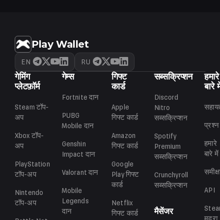
Play Wallet
EN
RU
गेमिंग
गेम्स
गिफ्ट
सब्सक्रिप्शन
हमारे
प्लेटफ़ॉर्म
कार्ड
बारे मे
Fortnite
दान
Discord
Steam
टॉप-
Apple
सहाय
Nitro
PUBG
अप
गिफ्ट कार्ड
सब्सक्रिप्शन
प्रश्न
Mobile
दान
Xbox
टॉप-
Amazon
Spotify
हमारे
Genshin
अप
गिफ्ट कार्ड
Premium
बारे में
Impact
दान
सब्सक्रिप्शन
PlayStation
Google
समीक्षा
Valorant
दान
टॉप-अप
Play
गिफ्ट
Crunchyroll
कार्ड
सब्सक्रिप्शन
API
Mobile
Nintendo
Legends
टॉप-अप
Netflix
Ste
मैसेंजर
दान
गिफ्ट कार्ड
मुद्रा